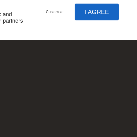
I AGREE
Customize
c and
r partners