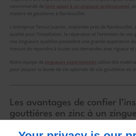
recommandé de
faire appel à un zingueur professionnel
,
po
matière de gouttières à Rambouillet.
L'entreprise Ternus Juanito, implantée près de Rambouillet,
qualité pour l'installation, la réparation et l'entretien de vos 
nos zingueurs qualifiés possèdent une grande expérience da
mesure de répondre à toutes vos demandes avec rigueur et 
Notre équipe de
zingueurs expérimentés
utilise des matéria
pour assurer la durée de vie optimale de vos gouttières en zi
Les avantages de confier l’ins
gouttières en zinc à un zingu
expérimenté à Rambouillet
Your privacy is our pr