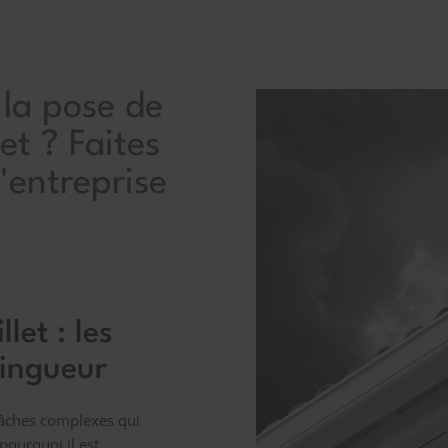
 la pose de
et ? Faites
l'entreprise
let : les
zingueur
 tâches complexes qui
pourquoi il est