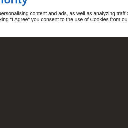
menté, comme Ternus Juanito,
n matériau solide et
rsonalising content and ads, as well as analyzing traffi
en zinc sont en effet un choix
icking "I Agree" you consent to the use of Cookies from ou
 approprié. En outre, les
osion et aux intempéries, ce
s.
dent les compétences et les
inc à Rambouillet.