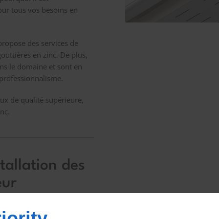
ur tous vos besoins en
 propose des services de
gouttières en zinc. De plus,
ns le domaine et sont en
professionnalisme.
ux de qualité supérieure,
nc.
tallation des
eur
iority